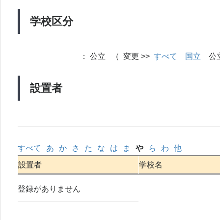
学校区分
：
公立 （ 変更 >>
すべて
国立
公
設置者
すべて
あ
か
さ
た
な
は
ま
や
ら
わ
他
設置者
学校名
登録がありません