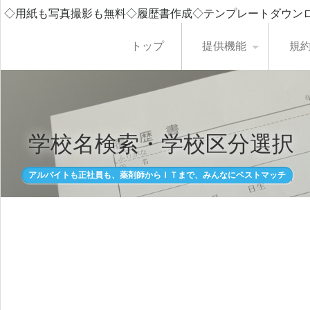
◇用紙も写真撮影も無料◇履歴書作成◇テンプレートダウン
トップ
提供機能
規
学校名検索・学校区分選択
アルバイトも正社員も、薬剤師からＩＴまで、みんなにベストマッチ