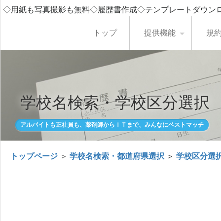
◇用紙も写真撮影も無料◇履歴書作成◇テンプレートダウン
トップ
提供機能
規
学校名検索・学校区分選択
アルバイトも正社員も、薬剤師からＩＴまで、みんなにベストマッチ
トップページ
＞
学校名検索・都道府県選択
＞
学校区分選