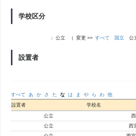
学校区分
：
公立 （ 変更 >>
すべて
国立
公
設置者
すべて
あ
か
さ
た
な
は
ま
や
ら
わ
他
設置者
学校名
公立
西
公立
西
公立
西宮