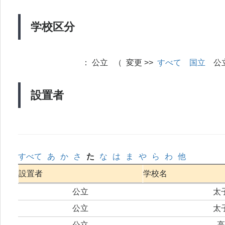
学校区分
：
公立 （ 変更 >>
すべて
国立
公
設置者
すべて
あ
か
さ
た
な
は
ま
や
ら
わ
他
設置者
学校名
公立
太
公立
太
公立
高