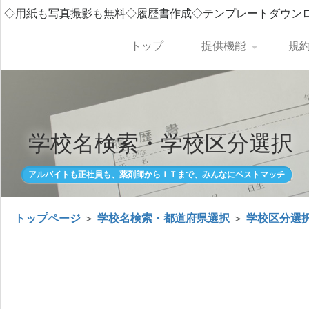
◇用紙も写真撮影も無料◇履歴書作成◇テンプレートダウン
トップ
提供機能
規
学校名検索・学校区分選択
アルバイトも正社員も、薬剤師からＩＴまで、みんなにベストマッチ
トップページ
＞
学校名検索・都道府県選択
＞
学校区分選