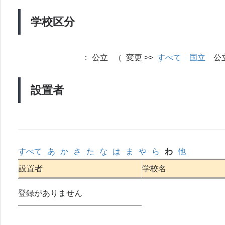
学校区分
：
公立 （ 変更 >>
すべて
国立
公
設置者
すべて
あ
か
さ
た
な
は
ま
や
ら
わ
他
設置者
学校名
登録がありません