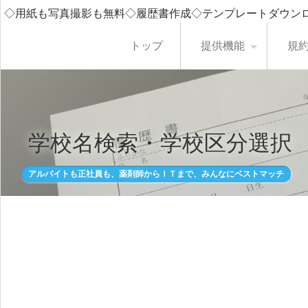
◇用紙も写真撮影も無料◇履歴書作成◇テンプレートダウン
トップ
提供機能
規
学校名検索・学校区分選択
アルバイトも正社員も、薬剤師からＩＴまで、みんなにベストマッチ