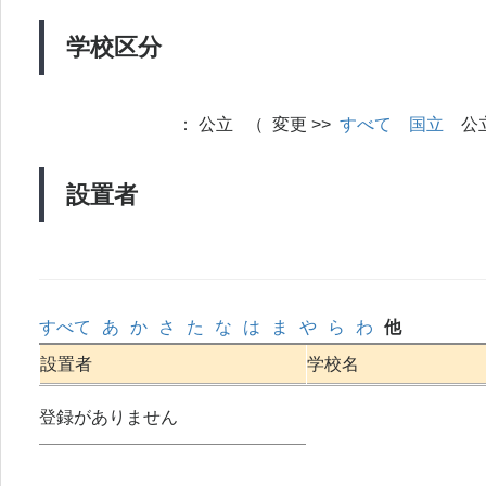
学校区分
：
公立 （ 変更 >>
すべて
国立
公
設置者
すべて
あ
か
さ
た
な
は
ま
や
ら
わ
他
設置者
学校名
登録がありません