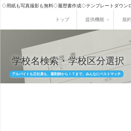
◇用紙も写真撮影も無料◇履歴書作成◇テンプレートダウン
トップ
提供機能
規
学校名検索・学校区分選択
アルバイトも正社員も、薬剤師からＩＴまで、みんなにベストマッチ