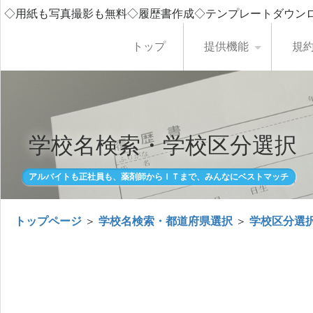
◇用紙も写真撮影も無料◇履歴書作成◇テンプレートダウン
トップ
提供機能
規
学校名検索・学校区分選択
アルバイトも正社員も、薬剤師からＩＴまで、みんなにベストマッチ
トップページ
＞
学校名検索・都道府県選択
＞
学校区分選