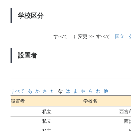
学校区分
：
すべて （ 変更 >> すべて
国立
設置者
すべて
あ
か
さ
た
な
は
ま
や
ら
わ
他
設置者
学校名
私立
西宮
私立
西
私立