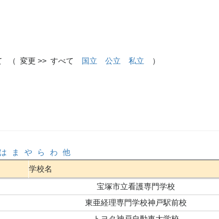
 （ 変更 >> すべて
国立
公立
私立
）
は
ま
や
ら
わ
他
学校名
宝塚市立看護専門学校
東亜経理専門学校神戸駅前校
トヨタ神戸自動車大学校