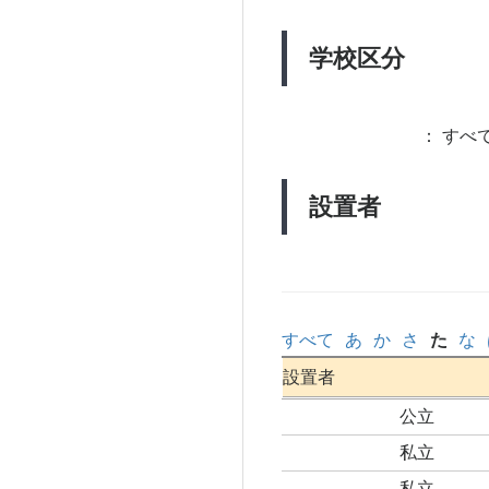
学校区分
：
すべて
設置者
すべて
あ
か
さ
た
な
設置者
公立
私立
私立