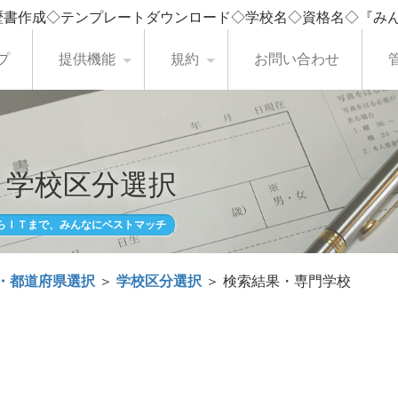
歴書作成◇テンプレートダウンロード◇学校名◇資格名◇『み
プ
提供機能
規約
お問い合わせ
・学校区分選択
らＩＴまで、みんなにベストマッチ
・都道府県選択
＞
学校区分選択
＞ 検索結果・専門学校