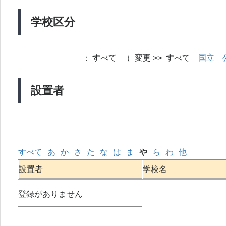
学校区分
：
すべて （ 変更 >> すべて
国立
設置者
すべて
あ
か
さ
た
な
は
ま
や
ら
わ
他
設置者
学校名
登録がありません