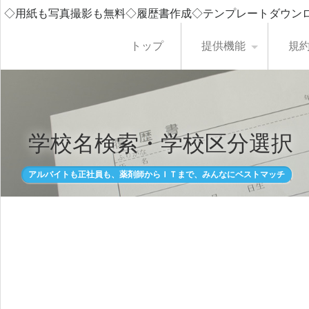
◇用紙も写真撮影も無料◇履歴書作成◇テンプレートダウン
トップ
提供機能
規
学校名検索・学校区分選択
アルバイトも正社員も、薬剤師からＩＴまで、みんなにベストマッチ