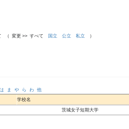
 （ 変更 >> すべて
国立
公立
私立
）
は
ま
や
ら
わ
他
学校名
茨城女子短期大学