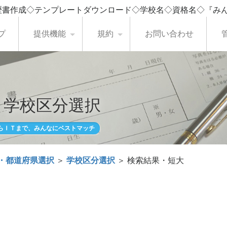
歴書作成◇テンプレートダウンロード◇学校名◇資格名◇『み
プ
提供機能
規約
お問い合わせ
・学校区分選択
らＩＴまで、みんなにベストマッチ
・都道府県選択
＞
学校区分選択
＞ 検索結果・短大