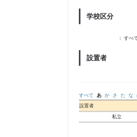
学校区分
：
すべて
設置者
すべて
あ
か
さ
た
な
設置者
私立