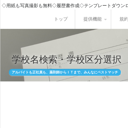
◇用紙も写真撮影も無料◇履歴書作成◇テンプレートダウン
トップ
提供機能
規
学校名検索・学校区分選択
アルバイトも正社員も、薬剤師からＩＴまで、みんなにベストマッチ