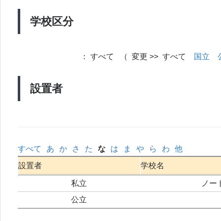
学校区分
：
すべて （ 変更 >> すべて
国立
設置者
すべて
あ
か
さ
た
な
は
ま
や
ら
わ
他
設置者
学校名
私立
ノー
公立