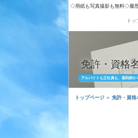
◇用紙も写真撮影も無料◇履
トッ
免許・資格名
アルバイトも正社員も、薬剤師か
トップページ
＞
免許・資格