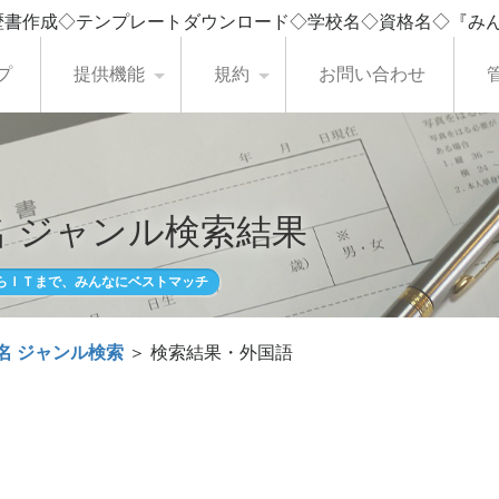
歴書作成◇テンプレートダウンロード◇学校名◇資格名◇『み
プ
提供機能
規約
お問い合わせ
 ジャンル検索結果
らＩＴまで、みんなにベストマッチ
名 ジャンル検索
＞ 検索結果・外国語