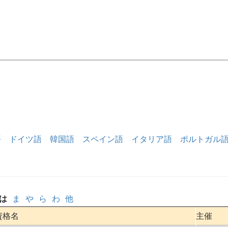
語
ドイツ語
韓国語
スペイン語
イタリア語
ポルトガル
は
ま
や
ら
わ
他
資格名
主催