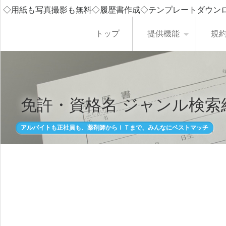
◇用紙も写真撮影も無料◇履歴書作成◇テンプレートダウン
トップ
提供機能
規
免許・資格名 ジャンル検索
アルバイトも正社員も、薬剤師からＩＴまで、みんなにベストマッチ