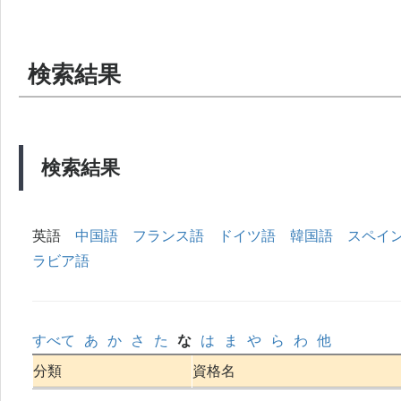
検索結果
検索結果
英語
中国語
フランス語
ドイツ語
韓国語
スペイ
ラビア語
すべて
あ
か
さ
た
な
は
ま
や
ら
わ
他
分類
資格名