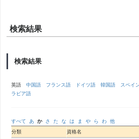
検索結果
検索結果
英語
中国語
フランス語
ドイツ語
韓国語
スペイ
ラビア語
すべて
あ
か
さ
た
な
は
ま
や
ら
わ
他
分類
資格名