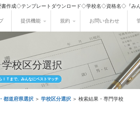
歴書作成◇テンプレートダウンロード◇学校名◇資格名◇『み
プ
提供機能
規約
お問い合わせ
・学校区分選択
らＩＴまで、みんなにベストマッチ
・都道府県選択
＞
学校区分選択
＞ 検索結果・専門学校