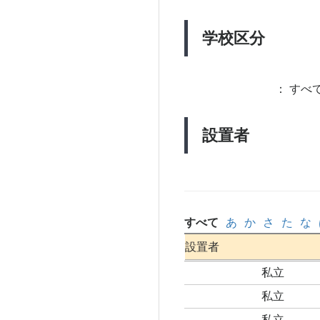
学校区分
：
すべて
設置者
すべて
あ
か
さ
た
な
設置者
私立
私立
私立