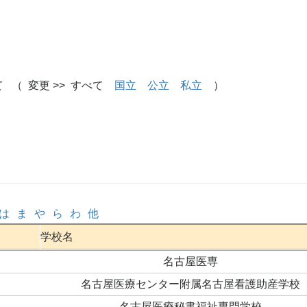
 （ 変更 >> すべて
国立
公立
私立
）
は
ま
や
ら
わ
他
学校名
名古屋医専
名古屋医療センター附属名古屋看護助産学校
名古屋医療秘書福祉専門学校