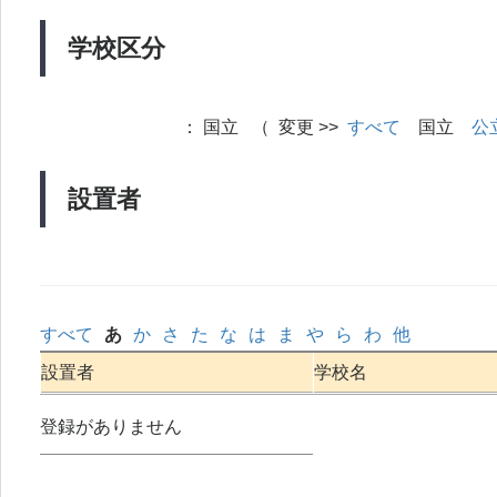
学校区分
：
国立 （ 変更 >>
すべて
国立
公
設置者
すべて
あ
か
さ
た
な
は
ま
や
ら
わ
他
設置者
学校名
登録がありません