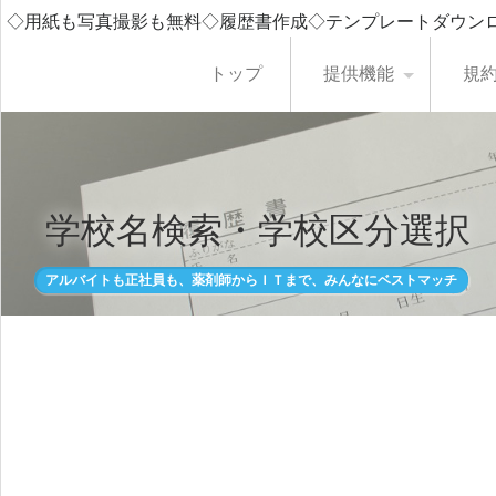
◇用紙も写真撮影も無料◇履歴書作成◇テンプレートダウン
トップ
提供機能
規
学校名検索・学校区分選択
アルバイトも正社員も、薬剤師からＩＴまで、みんなにベストマッチ