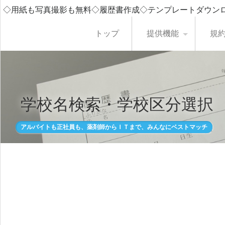
◇用紙も写真撮影も無料◇履歴書作成◇テンプレートダウン
トップ
提供機能
規
学校名検索・学校区分選択
アルバイトも正社員も、薬剤師からＩＴまで、みんなにベストマッチ