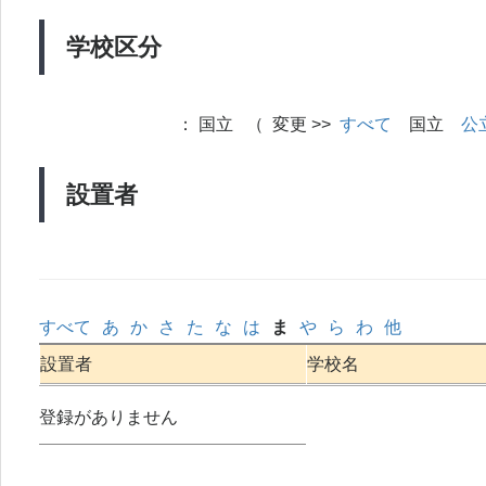
学校区分
：
国立 （ 変更 >>
すべて
国立
公
設置者
すべて
あ
か
さ
た
な
は
ま
や
ら
わ
他
設置者
学校名
登録がありません