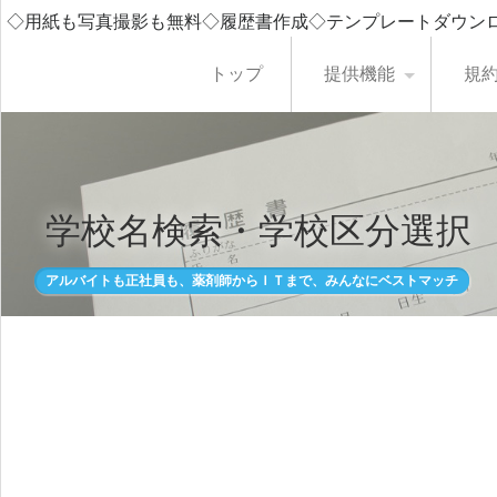
◇用紙も写真撮影も無料◇履歴書作成◇テンプレートダウン
トップ
提供機能
規
学校名検索・学校区分選択
アルバイトも正社員も、薬剤師からＩＴまで、みんなにベストマッチ