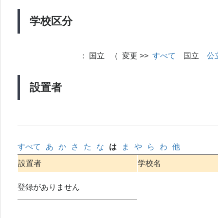
学校区分
：
国立 （ 変更 >>
すべて
国立
公
設置者
すべて
あ
か
さ
た
な
は
ま
や
ら
わ
他
設置者
学校名
登録がありません