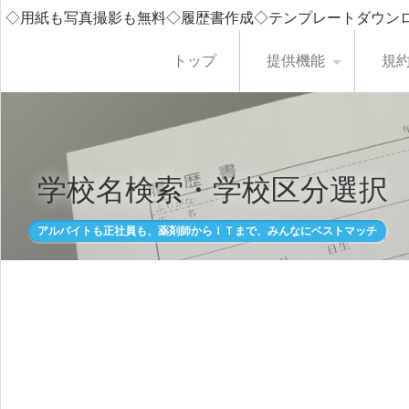
◇用紙も写真撮影も無料◇履歴書作成◇テンプレートダウン
トップ
提供機能
規
学校名検索・学校区分選択
アルバイトも正社員も、薬剤師からＩＴまで、みんなにベストマッチ