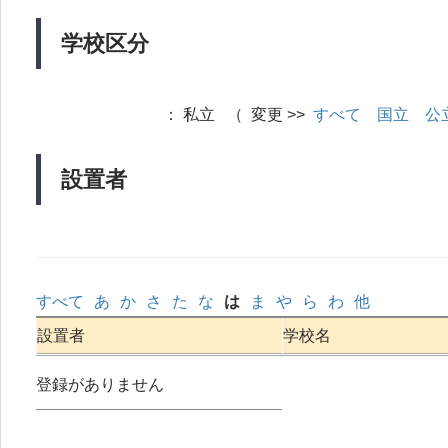
学校区分
：
私立 （ 変更 >>
すべて
国立
公
設置者
すべて
あ
か
さ
た
な
は
ま
や
ら
わ
他
設置者
学校名
登録がありません