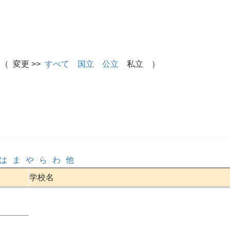
（ 変更 >>
すべて
国立
公立
私立 ）
は
ま
や
ら
わ
他
学校名