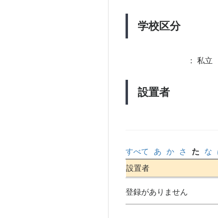
学校区分
：
私立 
設置者
すべて
あ
か
さ
た
な
設置者
登録がありません