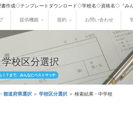
歴書作成◇テンプレートダウンロード◇学校名◇資格名◇『み
プ
提供機能
規約
お問い合わせ
・学校区分選択
らＩＴまで、みんなにベストマッチ
・都道府県選択
＞
学校区分選択
＞ 検索結果・中学校