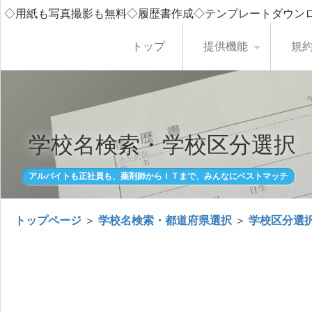
◇用紙も写真撮影も無料◇履歴書作成◇テンプレートダウン
トップ
提供機能
規
学校名検索・学校区分選択
アルバイトも正社員も、薬剤師からＩＴまで、みんなにベストマッチ
トップページ
＞
学校名検索・都道府県選択
＞
学校区分選