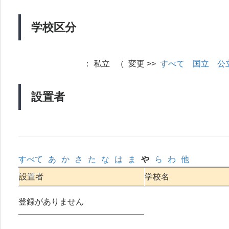
学校区分
：
私立 （ 変更 >>
すべて
国立
公
設置者
すべて
あ
か
さ
た
な
は
ま
や
ら
わ
他
設置者
学校名
登録がありません