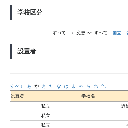
学校区分
：
すべて （ 変更 >> すべて
国立
設置者
すべて
あ
か
さ
た
な
は
ま
や
ら
わ
他
設置者
学校名
私立
近
私立
私立