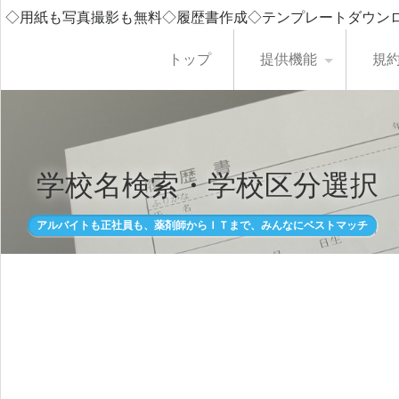
◇用紙も写真撮影も無料◇履歴書作成◇テンプレートダウン
トップ
提供機能
規
学校名検索・学校区分選択
アルバイトも正社員も、薬剤師からＩＴまで、みんなにベストマッチ