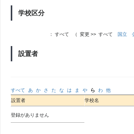
学校区分
：
すべて （ 変更 >> すべて
国立
設置者
すべて
あ
か
さ
た
な
は
ま
や
ら
わ
他
設置者
学校名
登録がありません