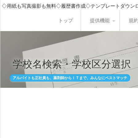
◇用紙も写真撮影も無料◇履歴書作成◇テンプレートダウン
トップ
提供機能
規
学校名検索・学校区分選択
アルバイトも正社員も、薬剤師からＩＴまで、みんなにベストマッチ