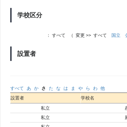
学校区分
：
すべて （ 変更 >> すべて
国立
設置者
すべて
あ
か
さ
た
な
は
ま
や
ら
わ
他
設置者
学校名
私立
私立
私立