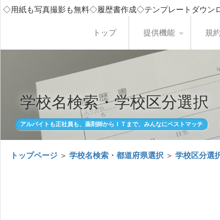
◇用紙も写真撮影も無料◇履歴書作成◇テンプレートダウン
トップ
提供機能
規
学校名検索・学校区分選択
アルバイトも正社員も、薬剤師からＩＴまで、みんなにベストマッチ
トップページ
＞
学校名検索・都道府県選択
＞
学校区分選