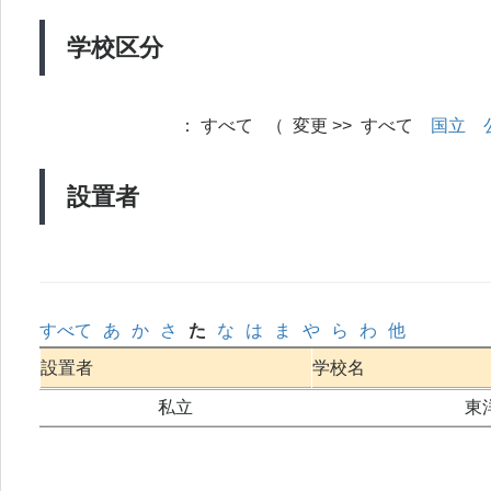
学校区分
：
すべて （ 変更 >> すべて
国立
設置者
すべて
あ
か
さ
た
な
は
ま
や
ら
わ
他
設置者
学校名
私立
東