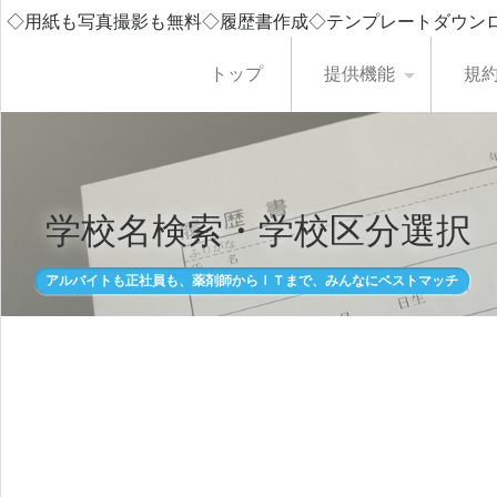
◇用紙も写真撮影も無料◇履歴書作成◇テンプレートダウン
トップ
提供機能
規
学校名検索・学校区分選択
アルバイトも正社員も、薬剤師からＩＴまで、みんなにベストマッチ