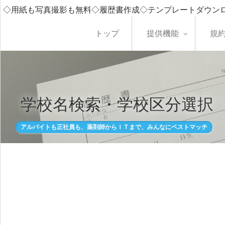
◇用紙も写真撮影も無料◇履歴書作成◇テンプレートダウン
トップ
提供機能
規
学校名検索・学校区分選択
アルバイトも正社員も、薬剤師からＩＴまで、みんなにベストマッチ