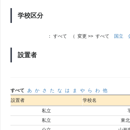
学校区分
：
すべて （ 変更 >> すべて
国立
設置者
すべて
あ
か
さ
た
な
は
ま
や
ら
わ
他
設置者
学校名
私立
私立
東北
公立
山形