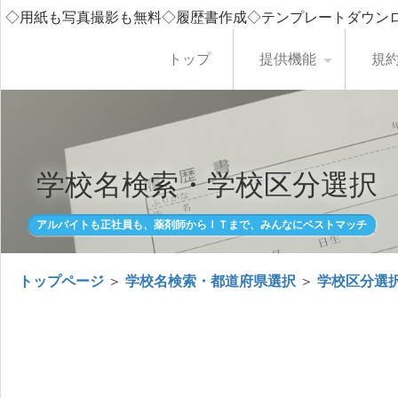
◇用紙も写真撮影も無料◇履歴書作成◇テンプレートダウン
トップ
提供機能
規
学校名検索・学校区分選択
アルバイトも正社員も、薬剤師からＩＴまで、みんなにベストマッチ
トップページ
＞
学校名検索・都道府県選択
＞
学校区分選