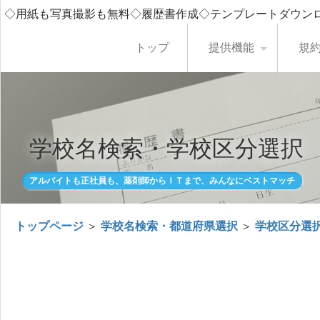
◇用紙も写真撮影も無料◇履歴書作成◇テンプレートダウン
トップ
提供機能
規
学校名検索・学校区分選択
アルバイトも正社員も、薬剤師からＩＴまで、みんなにベストマッチ
トップページ
＞
学校名検索・都道府県選択
＞
学校区分選