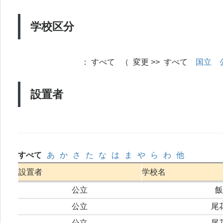
学校区分
：
すべて （ 変更 >> すべて
国立
設置者
すべて
あ
か
さ
た
な
は
ま
や
ら
わ
他
設置者
学校名
公立
飯
公立
尾
公立
尾