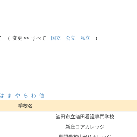
 （ 変更 >> すべて
国立
公立
私立
）
は
ま
や
ら
わ
他
学校名
酒田市立酒田看護専門学校
新庄コアカレッジ
専門学校山形V.カレッジ