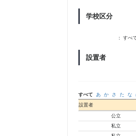
学校区分
：
すべて
設置者
すべて
あ
か
さ
た
な
設置者
公立
私立
私立