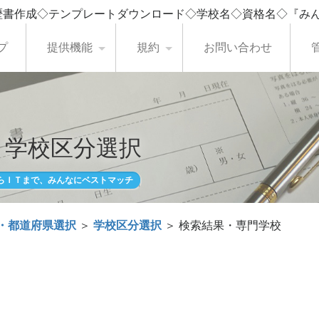
歴書作成◇テンプレートダウンロード◇学校名◇資格名◇『み
プ
提供機能
規約
お問い合わせ
・学校区分選択
らＩＴまで、みんなにベストマッチ
・都道府県選択
＞
学校区分選択
＞ 検索結果・専門学校