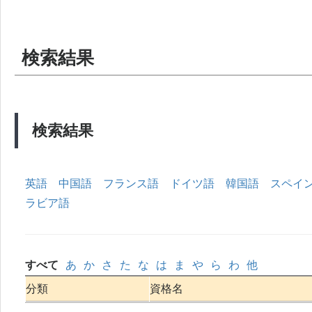
検索結果
検索結果
英語
中国語
フランス語
ドイツ語
韓国語
スペイ
ラビア語
すべて
あ
か
さ
た
な
は
ま
や
ら
わ
他
分類
資格名