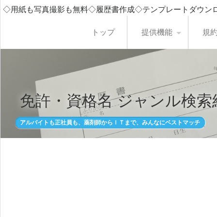
◇用紙も写真撮影も無料◇履歴書作成◇テンプレートダウン
トップ
提供機能
規
免許・資格名 ジャンル検索
アルバイトも正社員も、薬剤師からＩＴまで、みんなにベストマッチ