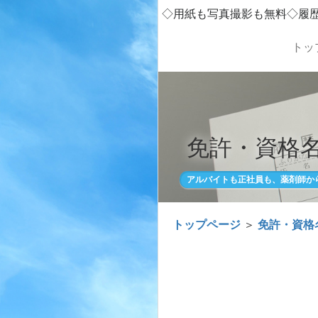
◇用紙も写真撮影も無料◇履
トッ
免許・資格名
アルバイトも正社員も、薬剤師か
トップページ
＞
免許・資格