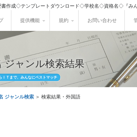
歴書作成◇テンプレートダウンロード◇学校名◇資格名◇『み
プ
提供機能
規約
お問い合わせ
 ジャンル検索結果
らＩＴまで、みんなにベストマッチ
名 ジャンル検索
＞ 検索結果・外国語