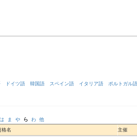
語
ドイツ語
韓国語
スペイン語
イタリア語
ポルトガル
は
ま
や
ら
わ
他
資格名
主催