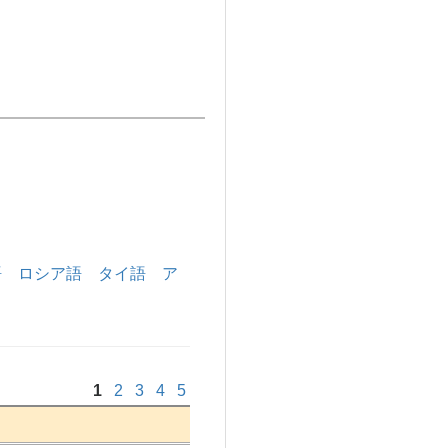
語
ロシア語
タイ語
ア
1
2
3
4
5