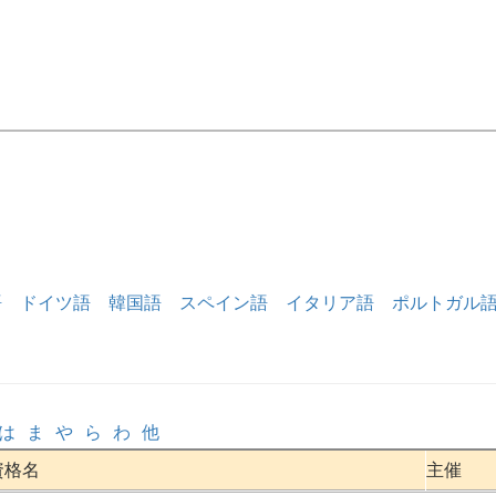
語
ドイツ語
韓国語
スペイン語
イタリア語
ポルトガル
は
ま
や
ら
わ
他
資格名
主催