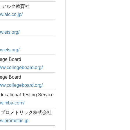
 アルク教育社
w.alc.co.jp/
w.ets.org/
w.ets.org/
lege Board
www.collegeboard.org/
lege Board
www.collegeboard.org/
cational Testing Service
ww.mba.com/
・プロメトリック株式会社
ww.prometric.jp