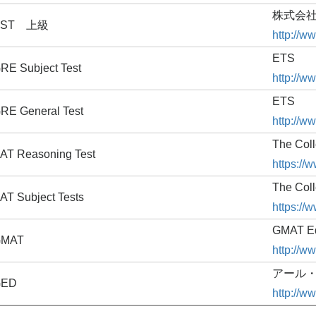
株式会社
SST 上級
http://ww
ETS
RE Subject Test
http://ww
ETS
RE General Test
http://ww
The Col
AT Reasoning Test
https://
The Col
AT Subject Tests
https://
GMAT Edu
GMAT
http://w
アール
GED
http://w