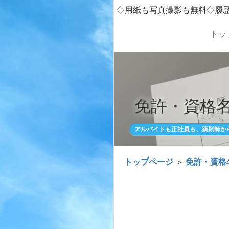
◇用紙も写真撮影も無料◇履
トッ
免許・資格名
アルバイトも正社員も、薬剤師か
トップページ
＞
免許・資格