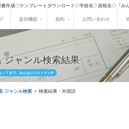
歴書作成◇テンプレートダウンロード◇学校名◇資格名◇『み
プ
提供機能
規約
お問い合わせ
 ジャンル検索結果
らＩＴまで、みんなにベストマッチ
名 ジャンル検索
＞ 検索結果・外国語