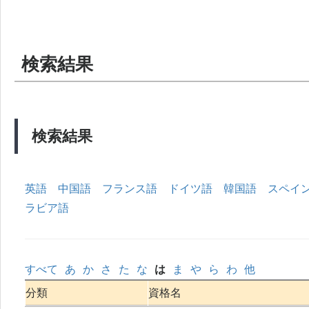
検索結果
検索結果
英語
中国語
フランス語
ドイツ語
韓国語
スペイ
ラビア語
すべて
あ
か
さ
た
な
は
ま
や
ら
わ
他
分類
資格名