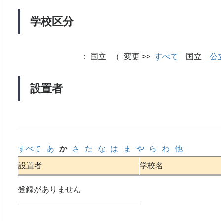
学校区分
：
国立 （ 変更 >>
すべて
国立
公
設置者
すべて
あ
か
さ
た
な
は
ま
や
ら
わ
他
設置者
学校名
登録がありません