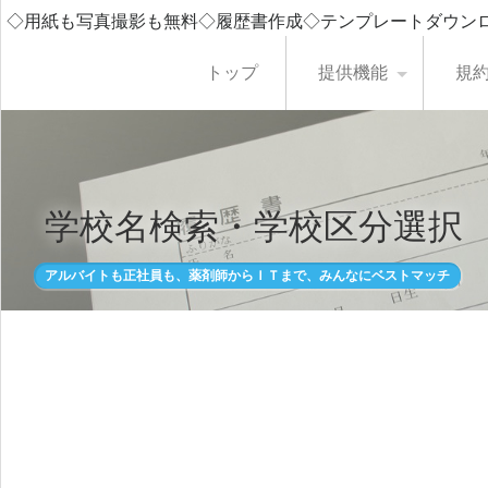
◇用紙も写真撮影も無料◇履歴書作成◇テンプレートダウン
トップ
提供機能
規
学校名検索・学校区分選択
アルバイトも正社員も、薬剤師からＩＴまで、みんなにベストマッチ