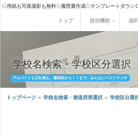
◇用紙も写真撮影も無料◇履歴書作成◇テンプレートダウン
トップ
提供機能
規
学校名検索・学校区分選択
アルバイトも正社員も、薬剤師からＩＴまで、みんなにベストマッチ
トップページ
＞
学校名検索・都道府県選択
＞
学校区分選