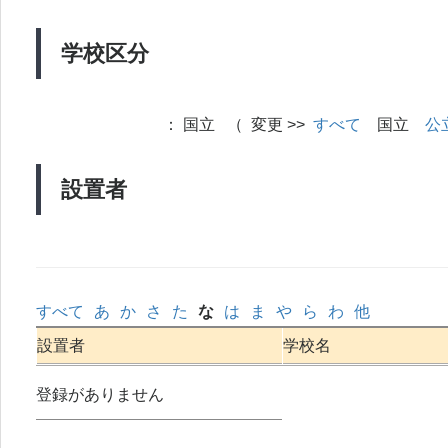
学校区分
：
国立 （ 変更 >>
すべて
国立
公
設置者
すべて
あ
か
さ
た
な
は
ま
や
ら
わ
他
設置者
学校名
登録がありません