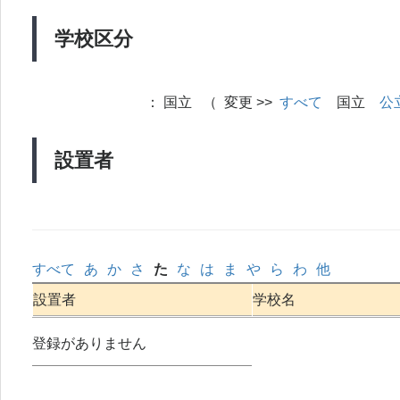
学校区分
：
国立 （ 変更 >>
すべて
国立
公
設置者
すべて
あ
か
さ
た
な
は
ま
や
ら
わ
他
設置者
学校名
登録がありません