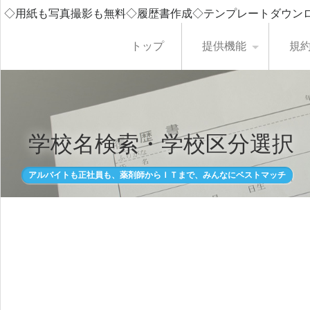
◇用紙も写真撮影も無料◇履歴書作成◇テンプレートダウン
トップ
提供機能
規
学校名検索・学校区分選択
アルバイトも正社員も、薬剤師からＩＴまで、みんなにベストマッチ