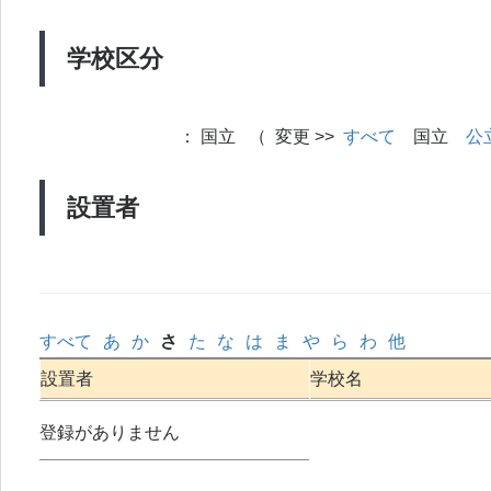
学校区分
：
国立 （ 変更 >>
すべて
国立
公
設置者
すべて
あ
か
さ
た
な
は
ま
や
ら
わ
他
設置者
学校名
登録がありません