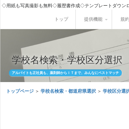
◇用紙も写真撮影も無料◇履歴書作成◇テンプレートダウン
トップ
提供機能
規
学校名検索・学校区分選択
アルバイトも正社員も、薬剤師からＩＴまで、みんなにベストマッチ
トップページ
＞
学校名検索・都道府県選択
＞
学校区分選