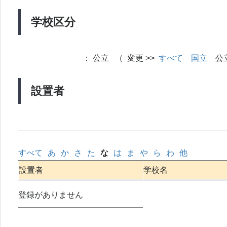
学校区分
：
公立 （ 変更 >>
すべて
国立
公
設置者
すべて
あ
か
さ
た
な
は
ま
や
ら
わ
他
設置者
学校名
登録がありません