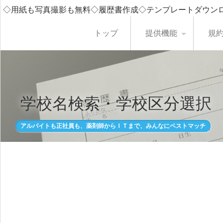
◇用紙も写真撮影も無料◇履歴書作成◇テンプレートダウン
トップ
提供機能
規
学校名検索・学校区分選択
アルバイトも正社員も、薬剤師からＩＴまで、みんなにベストマッチ