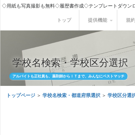
◇用紙も写真撮影も無料◇履歴書作成◇テンプレートダウン
トップ
提供機能
規
学校名検索・学校区分選択
アルバイトも正社員も、薬剤師からＩＴまで、みんなにベストマッチ
トップページ
＞
学校名検索・都道府県選択
＞
学校区分選