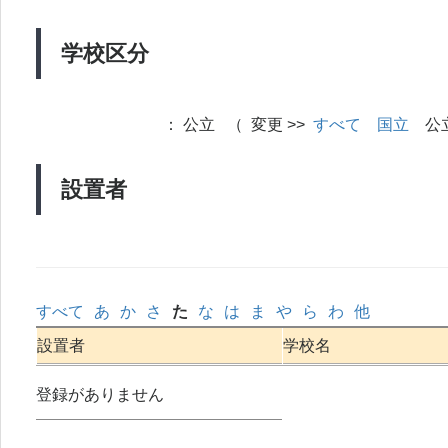
学校区分
：
公立 （ 変更 >>
すべて
国立
公
設置者
すべて
あ
か
さ
た
な
は
ま
や
ら
わ
他
設置者
学校名
登録がありません