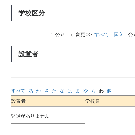
学校区分
：
公立 （ 変更 >>
すべて
国立
公
設置者
すべて
あ
か
さ
た
な
は
ま
や
ら
わ
他
設置者
学校名
登録がありません