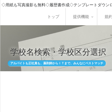
◇用紙も写真撮影も無料◇履歴書作成◇テンプレートダウン
トップ
提供機能
規
学校名検索・学校区分選択
アルバイトも正社員も、薬剤師からＩＴまで、みんなにベストマッチ