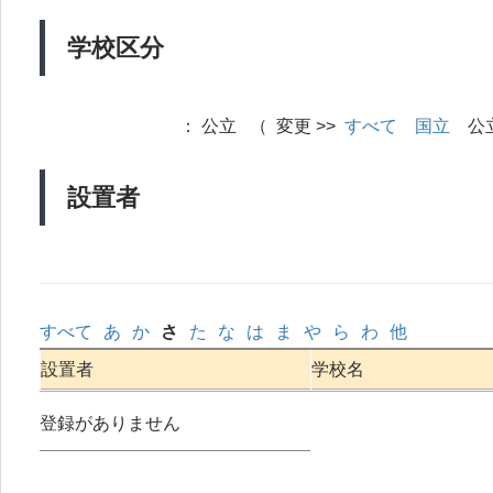
学校区分
：
公立 （ 変更 >>
すべて
国立
公
設置者
すべて
あ
か
さ
た
な
は
ま
や
ら
わ
他
設置者
学校名
登録がありません