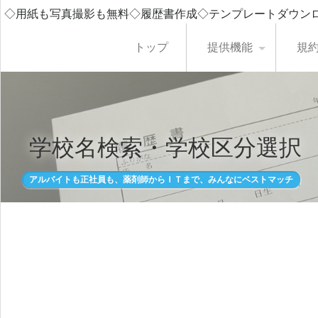
◇用紙も写真撮影も無料◇履歴書作成◇テンプレートダウン
トップ
提供機能
規
学校名検索・学校区分選択
アルバイトも正社員も、薬剤師からＩＴまで、みんなにベストマッチ