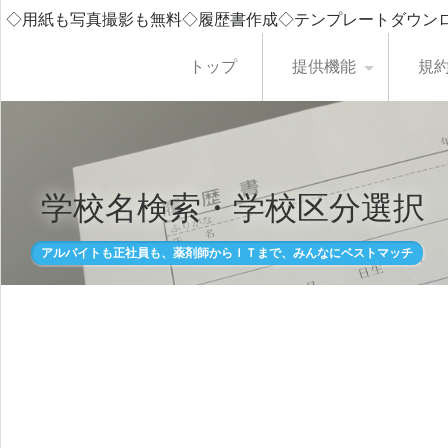
◇用紙も写真撮影も無料◇履歴書作成◇テンプレートダウン
トップ
提供機能
規
学校名検索・学校区分選択
アルバイトも正社員も、薬剤師からＩＴまで、みんなにベストマッチ