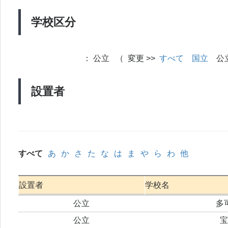
学校区分
：
公立 （ 変更 >>
すべて
国立
公
設置者
すべて
あ
か
さ
た
な
は
ま
や
ら
わ
他
設置者
学校名
公立
多
公立
宝