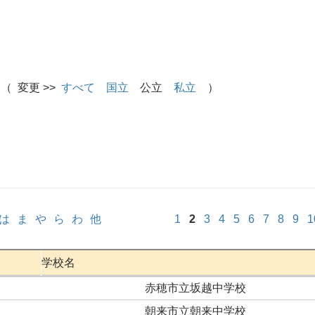
（ 変更 >>
すべて
国立
公立
私立
）
は
ま
や
ら
わ
他
1
2
3
4
5
6
7
8
9
1
学校名
赤穂市立坂越中学校
朝来市立朝来中学校