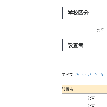
学校区分
：
公立 
設置者
すべて
あ
か
さ
た
な
設置者
公立
公立