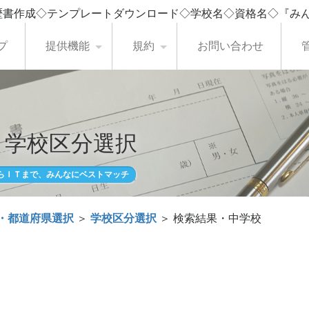
歴書作成◇テンプレートダウンロード◇学校名◇資格名◇『み
プ
提供機能
規約
お問い合わせ
・学校区分選択
らＩＴまで、みんなにベストマッチ
・都道府県選択
＞
学校区分選択
＞ 検索結果・中学校