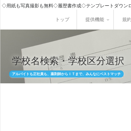
◇用紙も写真撮影も無料◇履歴書作成◇テンプレートダウン
トップ
提供機能
規
学校名検索・学校区分選択
アルバイトも正社員も、薬剤師からＩＴまで、みんなにベストマッチ