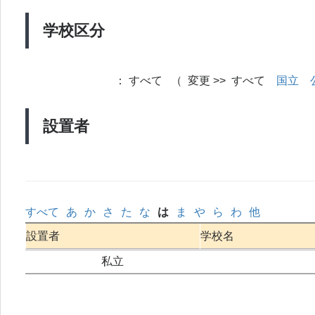
学校区分
：
すべて （ 変更 >> すべて
国立
設置者
すべて
あ
か
さ
た
な
は
ま
や
ら
わ
他
設置者
学校名
私立