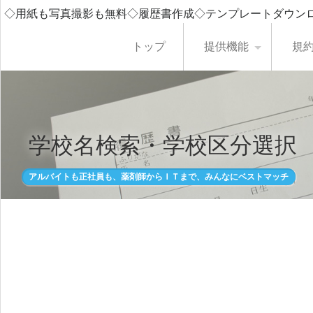
◇用紙も写真撮影も無料◇履歴書作成◇テンプレートダウン
トップ
提供機能
規
学校名検索・学校区分選択
アルバイトも正社員も、薬剤師からＩＴまで、みんなにベストマッチ