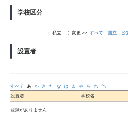
学校区分
：
私立 （ 変更 >>
すべて
国立
公
設置者
すべて
あ
か
さ
た
な
は
ま
や
ら
わ
他
設置者
学校名
登録がありません