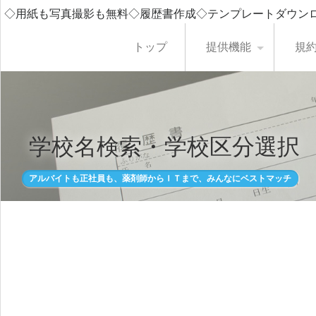
◇用紙も写真撮影も無料◇履歴書作成◇テンプレートダウン
トップ
提供機能
規
学校名検索・学校区分選択
アルバイトも正社員も、薬剤師からＩＴまで、みんなにベストマッチ