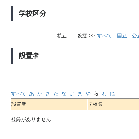
学校区分
：
私立 （ 変更 >>
すべて
国立
公
設置者
すべて
あ
か
さ
た
な
は
ま
や
ら
わ
他
設置者
学校名
登録がありません