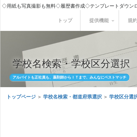
◇用紙も写真撮影も無料◇履歴書作成◇テンプレートダウン
トップ
提供機能
規
学校名検索・学校区分選択
アルバイトも正社員も、薬剤師からＩＴまで、みんなにベストマッチ
トップページ
＞
学校名検索・都道府県選択
＞
学校区分選