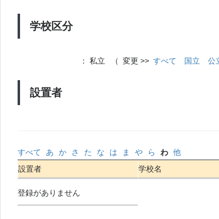
学校区分
：
私立 （ 変更 >>
すべて
国立
公
設置者
すべて
あ
か
さ
た
な
は
ま
や
ら
わ
他
設置者
学校名
登録がありません