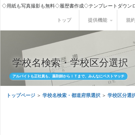
◇用紙も写真撮影も無料◇履歴書作成◇テンプレートダウン
トップ
提供機能
規
学校名検索・学校区分選択
アルバイトも正社員も、薬剤師からＩＴまで、みんなにベストマッチ
トップページ
＞
学校名検索・都道府県選択
＞
学校区分選