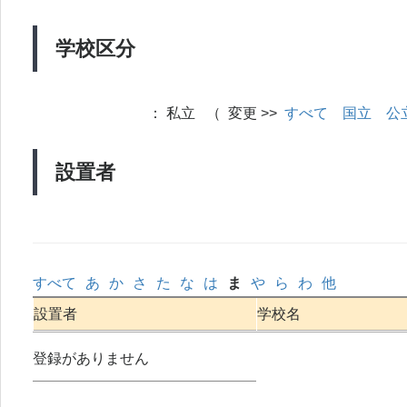
学校区分
：
私立 （ 変更 >>
すべて
国立
公
設置者
すべて
あ
か
さ
た
な
は
ま
や
ら
わ
他
設置者
学校名
登録がありません