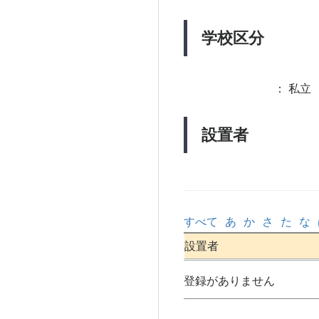
学校区分
：
私立 
設置者
すべて
あ
か
さ
た
な
設置者
登録がありません