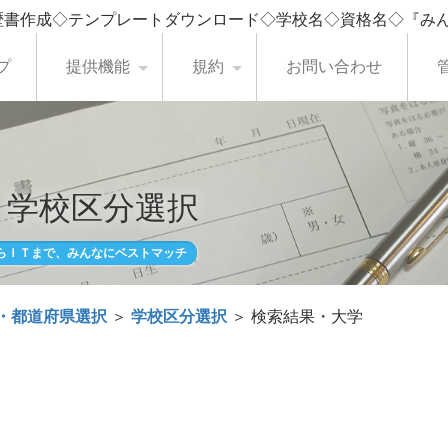
歴書作成◇テンプレートダウンロード◇学校名◇資格名◇『み
プ
提供機能
規約
お問い合わせ
・学校区分選択
らＩＴまで、みんなにベストマッチ
・都道府県選択
＞
学校区分選択
＞ 検索結果・大学