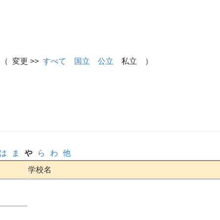
（ 変更 >>
すべて
国立
公立
私立 ）
は
ま
や
ら
わ
他
学校名