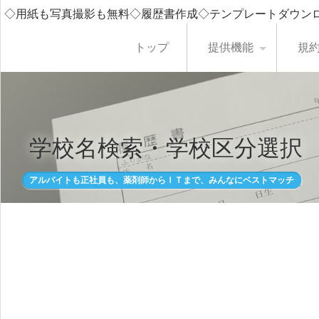
◇用紙も写真撮影も無料◇履歴書作成◇テンプレートダウン
トップ
提供機能
規
学校名検索・学校区分選択
アルバイトも正社員も、薬剤師からＩＴまで、みんなにベストマッチ