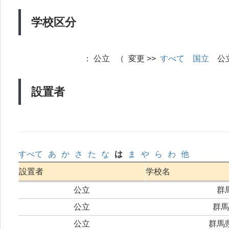
学校区分
：
公立 （ 変更 >>
すべて
国立
公
設置者
すべて
あ
か
さ
た
な
は
ま
や
ら
わ
他
設置者
学校名
公立
群
公立
群馬
公立
群馬