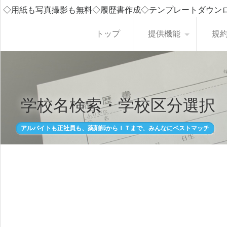
◇用紙も写真撮影も無料◇履歴書作成◇テンプレートダウン
トップ
提供機能
規
学校名検索・学校区分選択
アルバイトも正社員も、薬剤師からＩＴまで、みんなにベストマッチ