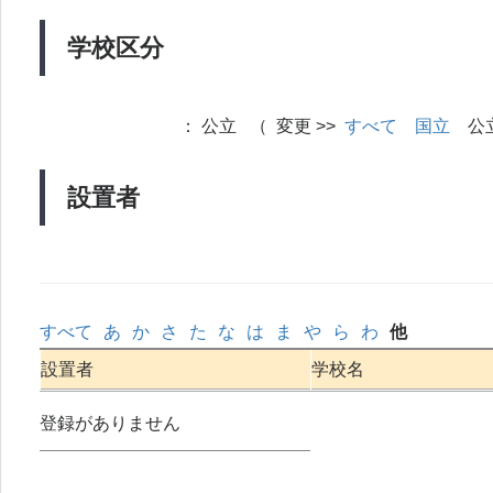
学校区分
：
公立 （ 変更 >>
すべて
国立
公
設置者
すべて
あ
か
さ
た
な
は
ま
や
ら
わ
他
設置者
学校名
登録がありません